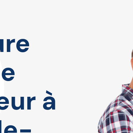
ure
ce
eur à
le-