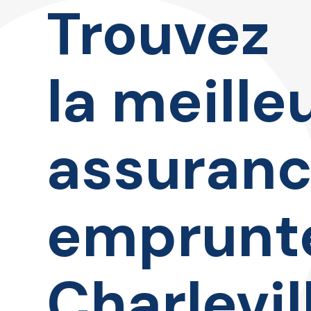
Trouvez
la meille
assuran
emprunt
Charlevil